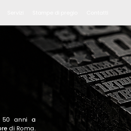
Servizi
Stampe di pregio
Contatti
e 50 anni
a
ore
di Roma.