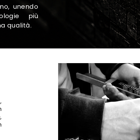
rno, unendo
ologie più
a qualità.
,
n
,
n