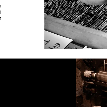
o
i
e