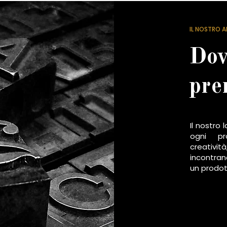
IL NOSTRO A
Dov
pre
Il nostro 
ogni pr
creativi
incontran
un prodot